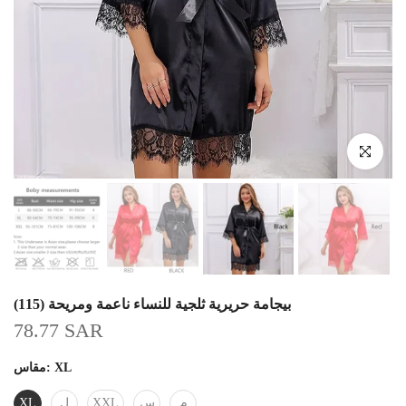
ضغط للتكبير
بيجامة حريرية ثلجية للنساء ناعمة ومريحة (115)
78.77 SAR
XL
مقاس:
م
س
XXL
ل
XL