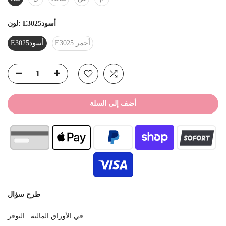
E3025أسود
لون:
E3025 أحمر
E3025أسود
أضف إلى السلة
طرح سؤال
في الأوراق المالية
التوفر :