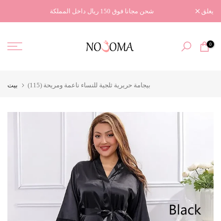
تخطى
شحن مجانا فوق 150 ريال داخل المملكة
يغلق
الى
المحتوى
0
بيجامة حريرية ثلجية للنساء ناعمة ومريحة (115)
بيت